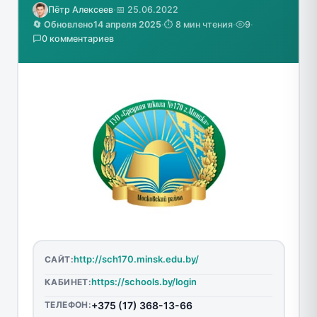
Пётр Алексеев
·
📅 25.06.2022
🔄 Обновлено
14 апреля 2025
·
⏱️ 8 мин чтения
·
9
·
0 комментариев
http://sch170.minsk.edu.by/
САЙТ:
https://schools.by/login
КАБИНЕТ:
ТЕЛЕФОН:
+375 (17) 368-13-66