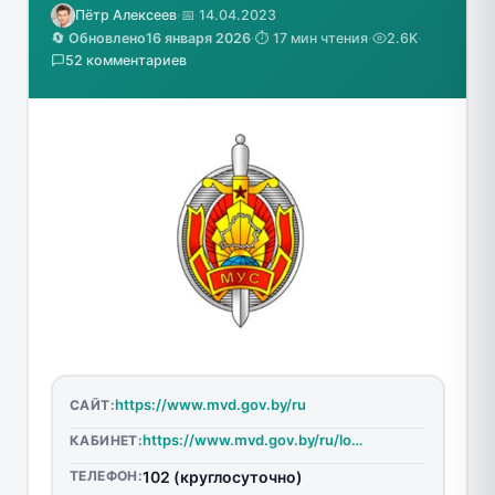
Пётр Алексеев
·
📅 14.04.2023
🔄 Обновлено
16 января 2026
·
⏱️ 17 мин чтения
·
2.6K
·
52 комментариев
https://www.mvd.gov.by/ru
САЙТ:
https://www.mvd.gov.by/ru/login
КАБИНЕТ:
ТЕЛЕФОН:
102 (круглосуточно)