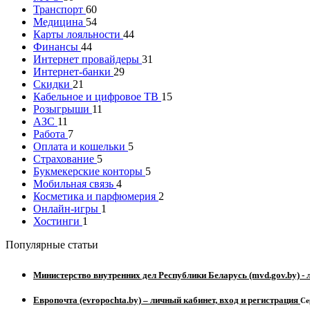
Транспорт
60
Медицина
54
Карты лояльности
44
Финансы
44
Интернет провайдеры
31
Интернет-банки
29
Скидки
21
Кабельное и цифровое ТВ
15
Розыгрыши
11
АЗС
11
Работа
7
Оплата и кошельки
5
Страхование
5
Букмекерские конторы
5
Мобильная связь
4
Косметика и парфюмерия
2
Онлайн-игры
1
Хостинги
1
Популярные статьи
Министерство внутренних дел Республики Беларусь (mvd.gov.by) - 
Европочта (evropochta.by) – личный кабинет, вход и регистрация
Се