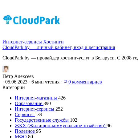
Интернет-сервисы
Хостинги
CloudPark.by — личный кабинет, вход и регистрация
CloudPark.by — провайдер хостинг-услуг в Беларуси. С 2008 г
Пётр Алексеев
·
05.06.2023
·
6 мин чтения
·
0 комментариев
Категории
Интернет-магазины
426
Образование
390
Интернет-сервисы
252
Сервисы
139
Государственные службы
102
ЖКХ (Жилищно-коммунальное хозяйство)
96
Полезное
95
МФО
80