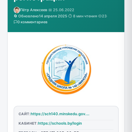
Пётр Алексеев
·
📅 25.06.2022
🔄 Обновлено
14 апреля 2025
·
⏱️ 8 мин чтения
·
23
·
0 комментариев
https://sch140.minskedu.gov.by/
САЙТ:
https://schools.by/login
КАБИНЕТ: