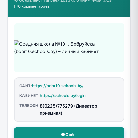
🔄 Обновлено
14 апреля 2025
·
⏱️ 6 мин чтения
·
29
·
0 комментариев
https://bobr10.schools.by/
САЙТ:
https://schools.by/login
КАБИНЕТ:
ТЕЛЕФОН:
8(0225)775279 (Директор,
приемная)
🌐 Сайт