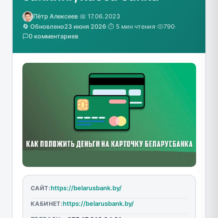
Пётр Алексеев
·
📅 17.06.2023
🔄 Обновлено
23 июня 2026
·
⏱️ 5 мин чтения
·
790
·
0 комментариев
https://belarusbank.by/
САЙТ:
https://belarusbank.by/
КАБИНЕТ: