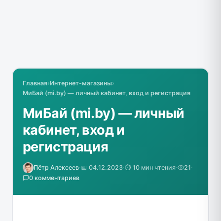
Главная
›
Интернет-магазины
›
МиБай (mi.by) — личный кабинет, вход и регистрация
МиБай (mi.by) — личный
кабинет, вход и
регистрация
Пётр Алексеев
·
📅 04.12.2023
·
⏱️ 10 мин чтения
·
21
·
0 комментариев