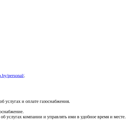
o.by/personal/
.
б услугах и оплате газоснабжения.
оснабжение.
б услугах компании и управлять ими в удобное время и месте.