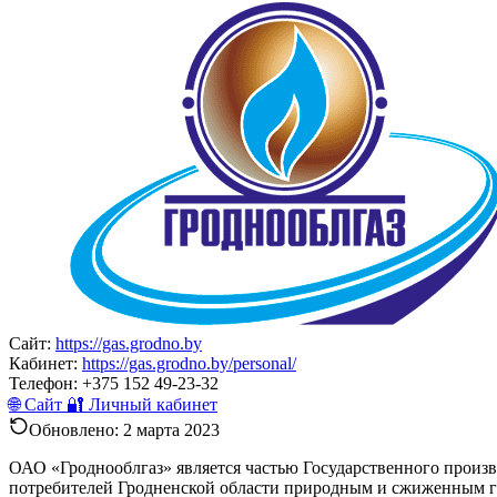
Сайт:
https://gas.grodno.by
Кабинет:
https://gas.grodno.by/personal/
Телефон:
+375 152 49-23-32
🌐 Сайт
🔐 Личный кабинет
Обновлено:
2 марта 2023
ОАО «Гроднооблгаз» является частью Государственного произ
потребителей Гродненской области природным и сжиженным газ