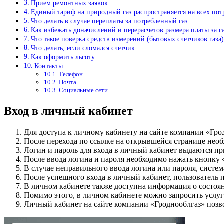
Прием ремонтных заявок
Единый тариф на природный газ распространяется на всех пот
Что делать в случае переплаты за потребленный газ
Как избежать доначислений и перерасчетов размера платы за г
Что такое поверка средств измерений (бытовых счетчиков газа)
Что делать, если сломался счетчик
Как оформить льготу
Контакты
Телефон
Почта
Социальные сети
Вход в личный кабинет
Для доступа к личному кабинету на сайте компании «Гро
После перехода по ссылке на открывшейся странице необ
Логин и пароль для входа в личный кабинет выдаются пр
После ввода логина и пароля необходимо нажать кнопку 
В случае неправильного ввода логина или пароля, систе
После успешного входа в личный кабинет, пользователь 
В личном кабинете также доступна информация о состоя
Помимо этого, в личном кабинете можно запросить услу
Личный кабинет на сайте компании «Гроднооблгаз» позв