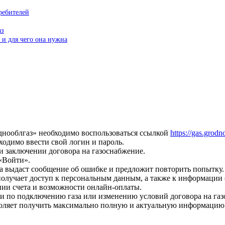
ребителей
аз
 и для чего она нужна
днооблгаз» необходимо воспользоваться ссылкой
https://gas.grodn
ходимо ввести свой логин и пароль.
и заключении договора на газоснабжение.
«Войти».
ма выдаст сообщение об ошибке и предложит повторить попытку.
получает доступ к персональным данным, а также к информации о
нии счета и возможности онлайн-оплаты.
ги по подключению газа или изменению условий договора на газ
оляет получить максимально полную и актуальную информацию о