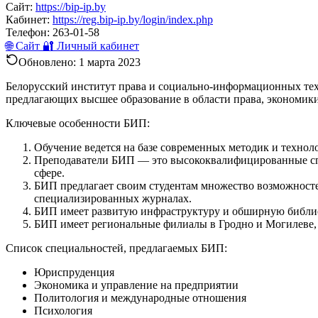
Сайт:
https://bip-ip.by
Кабинет:
https://reg.bip-ip.by/login/index.php
Телефон:
263-01-58
🌐 Сайт
🔐 Личный кабинет
Обновлено:
1 марта 2023
Белорусский институт права и социально-информационных техн
предлагающих высшее образование в области права, экономики
Ключевые особенности БИП:
Обучение ведется на базе современных методик и технол
Преподаватели БИП — это высококвалифицированные спе
сфере.
БИП предлагает своим студентам множество возможностей
специализированных журналах.
БИП имеет развитую инфраструктуру и обширную библиот
БИП имеет региональные филиалы в Гродно и Могилеве, ч
Список специальностей, предлагаемых БИП:
Юриспруденция
Экономика и управление на предприятии
Политология и международные отношения
Психология