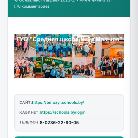
🔄 Обновлено
14 апреля 2025
·
⏱️ 7 мин чтения
·
19
·
0 комментариев
https://5mozyr.schools.by/
САЙТ:
https://schools.by/login
КАБИНЕТ:
ТЕЛЕФОН:
8-0236-22-90-05