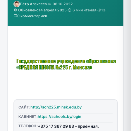
Пётр Алексеев
·
📅 06.10.2022
🔄 Обновлено
14 апреля 2025
·
⏱️ 6 мин чтения
·
13
·
0 комментариев
http://sch225.minsk.edu.by
САЙТ:
https://schools.by/login
КАБИНЕТ:
ТЕЛЕФОН:
+375 17 367 09 63 – приёмная.