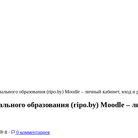
льного образования (ripo.by) Moodle – личный кабинет, вход и 
ьного образования (ripo.by) Moodle – л
8
·
0 комментариев