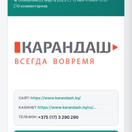
🔄 Обновлено
22 марта 2023
·
⏱️ 12 мин чтения
·
32
·
0 комментариев
https://www.karandash.by/
САЙТ:
https://www.karandash.by/ru/account/login
КАБИНЕТ:
ТЕЛЕФОН:
+375 (17) 3 290 290