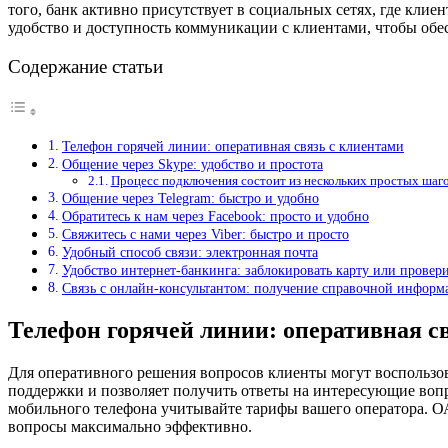
того, банк активно присутствует в социальных сетях, где кли
удобство и доступность коммуникации с клиентами, чтобы об
Содержание статьи
Телефон горячей линии: оперативная связь с клиентами
Общение через Skype: удобство и простота
Процесс подключения состоит из нескольких простых шаг
Общение через Telegram: быстро и удобно
Обратитесь к нам через Facebook: просто и удобно
Свяжитесь с нами через Viber: быстро и просто
Удобный способ связи: электронная почта
Удобство интернет-банкинга: заблокировать карту или провери
Связь с онлайн-консультантом: получение справочной информа
Телефон горячей линии: оперативная с
Для оперативного решения вопросов клиенты могут воспользо
поддержки и позволяет получить ответы на интересующие вопро
мобильного телефона учитывайте тарифы вашего оператора. ОА
вопросы максимально эффективно.