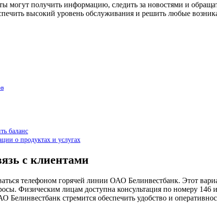
енты могут получить информацию, следить за новостями и обращ
еспечить высокий уровень обслуживания и решить любые возни
ов
ть баланс
ции о продуктах и услугах
вязь с клиентами
ваться телефоном горячей линии ОАО Белинвестбанк. Этот вари
сы. Физическим лицам доступна консультация по номеру 146 или
О Белинвестбанк стремится обеспечить удобство и оперативнос