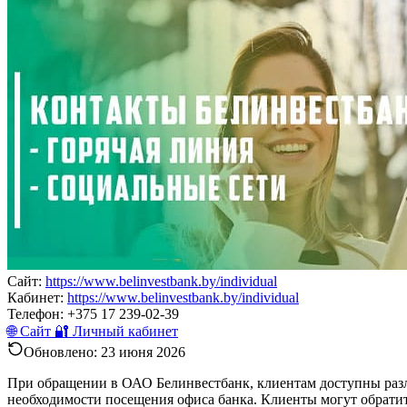
Сайт:
https://www.belinvestbank.by/individual
Кабинет:
https://www.belinvestbank.by/individual
Телефон:
+375 17 239-02-39
🌐 Сайт
🔐 Личный кабинет
Обновлено:
23 июня 2026
При обращении в ОАО Белинвестбанк, клиентам доступны разл
необходимости посещения офиса банка. Клиенты могут обратит