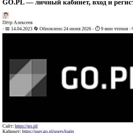
GO.PL — личный кабинет, вход и реги
Пётр Алексеев
·
📅 14.04.2023
🔄 Обновлено
24 июня 2026
·
⏱️ 9 мин чтения
·
Сайт:
https://go.pl/
Кабинет:
https://user.go.pl/users/login