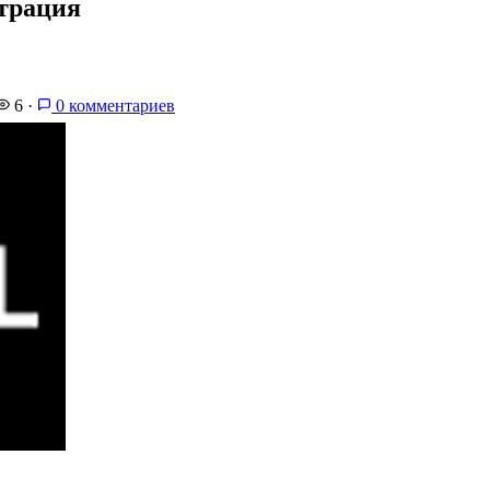
страция
6
·
0 комментариев