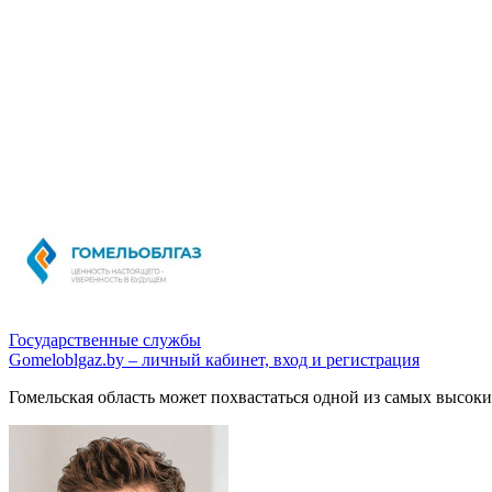
Государственные службы
Gomeloblgaz.by – личный кабинет, вход и регистрация
Гомельская область может похвастаться одной из самых высоки