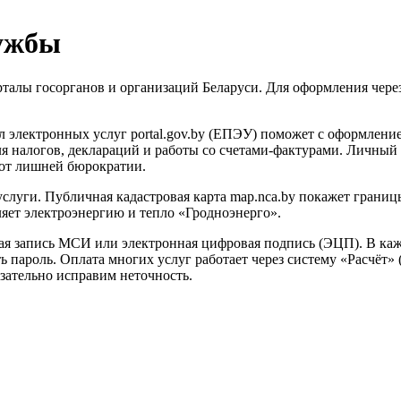
лужбы
рталы госорганов и организаций Беларуси. Для оформления чере
 электронных услуг portal.gov.by (ЕПЭУ) поможет с оформление
для налогов, деклараций и работы со счетами-фактурами. Личный 
 от лишней бюрократии.
слуги. Публичная кадастровая карта map.nca.by покажет грани
ляет электроэнергию и тепло «Гродноэнерго».
ная запись МСИ или электронная цифровая подпись (ЭЦП). В каж
ь пароль. Оплата многих услуг работает через систему «Расчёт» 
зательно исправим неточность.