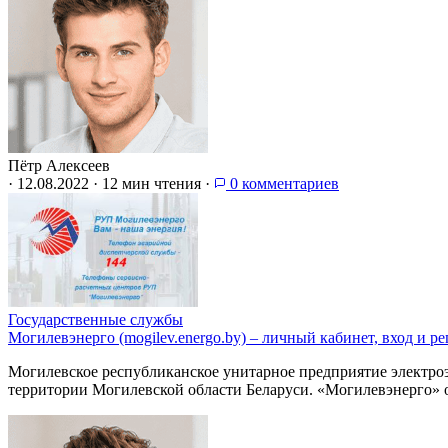
Пётр Алексеев
·
12.08.2022
·
12 мин чтения
·
0 комментариев
Государственные службы
Могилевэнерго (mogilev.energo.by) – личный кабинет, вход и р
Могилевское республиканское унитарное предприятие электроэ
территории Могилевской области Беларуси. «Могилевэнерго»