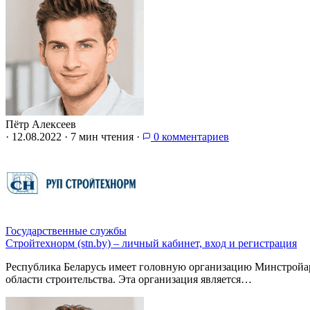
Пётр Алексеев
·
12.08.2022
·
7 мин чтения
·
0 комментариев
Государственные службы
Стройтехнорм (stn.by) – личный кабинет, вход и регистрация
Республика Беларусь имеет головную организацию Минстрой
области строительства. Эта организация является…