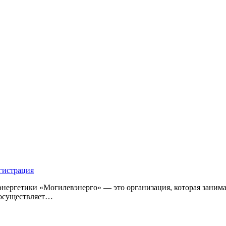
егистрация
нергетики «Могилевэнерго» — это организация, которая занима
 осуществляет…