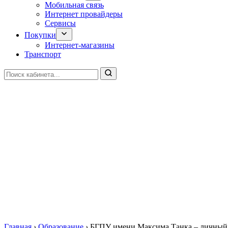
Мобильная связь
Интернет провайдеры
Сервисы
Покупки
Интернет-магазины
Транспорт
Главная
›
Образование
›
БГПУ имени Максима Танка – личный к