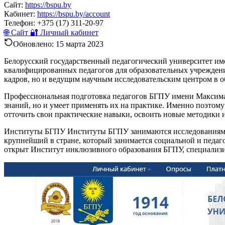
Сайт:
https://bspu.by
Кабинет:
https://bspu.by/account
Телефон:
+375 (17) 311-20-97
🌐 Сайт
🔐 Личный кабинет
Обновлено:
15 марта 2023
Белорусский государственный педагогический университет им
квалифицированных педагогов для образовательных учреждений
кадров, но и ведущим научным исследовательским центром в о
Профессиональная подготовка педагогов БГПУ имени Максима Т
знаний, но и умеет применять их на практике. Именно поэтом
отточить свои практические навыки, освоить новые методики 
Институты БГПУ Институты БГПУ занимаются исследованиями 
крупнейший в стране, который занимается социальной и педа
открыт Институт инклюзивного образования БГПУ, специализ