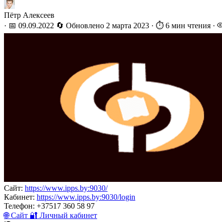
Пётр Алексеев
·
📅 09.09.2022
🔄 Обновлено
2 марта 2023
·
⏱️ 6 мин чтения
·
Сайт:
https://www.ipps.by:9030/
Кабинет:
https://www.ipps.by:9030/login
Телефон:
+37517 360 58 97
🌐 Сайт
🔐 Личный кабинет